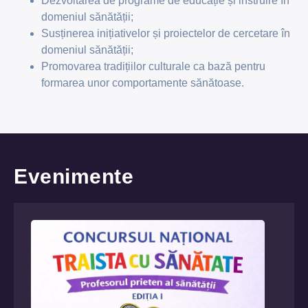
Dezvoltarea de programe de educație și instruire în
domeniul sănătății;
Susținerea inițiativelor și proiectelor de cercetare în
domeniul sănătății;
Promovarea tradițiilor culturale ca bază pentru
formarea unor comportamente sănătoase.
Evenimente