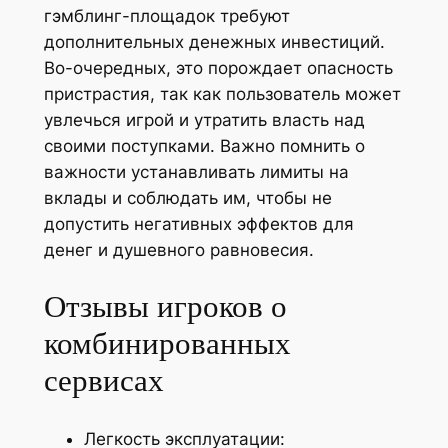
гэмблинг-площадок требуют
дополнительных денежных инвестиций.
Во-очередных, это порождает опасность
пристрастия, так как пользователь может
увлечься игрой и утратить власть над
своими поступками. Важно помнить о
важности устанавливать лимиты на
вклады и соблюдать им, чтобы не
допустить негативных эффектов для
денег и душевного равновесия.
Отзывы игроков о
комбинированных
сервисах
Легкость эксплуатации: