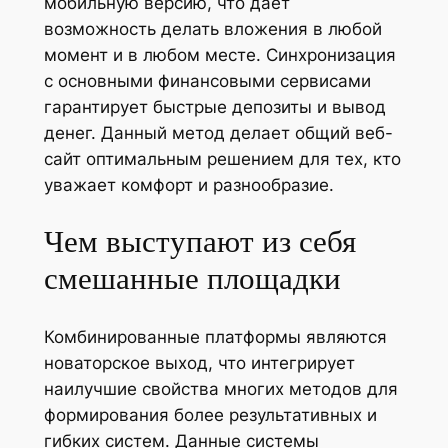
мобильную версию, что дает
возможность делать вложения в любой
момент и в любом месте. Синхронизация
с основными финансовыми сервисами
гарантирует быстрые депозиты и вывод
денег. Данный метод делает общий веб-
сайт оптимальным решением для тех, кто
уважает комфорт и разнообразие.
Чем выступают из себя
смешанные площадки
Комбинированные платформы являются
новаторское выход, что интегрирует
наилучшие свойства многих методов для
формирования более результативных и
гибких систем. Данные системы