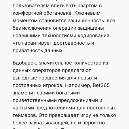
пользователям впитывать азартом в
комфортной обстановке. Ключевым
моментом становится защищенность: все
без исключения операции защищены
новейшими технологиями кодирования,
что гарантирует достоверность и
приватность данных.
Вдобавок, значительное количество из
данных операторов предлагают
выгодные поощрения для новых и
постоянных игроков. Например, Bet365
знаменит своими богатыми
приветственными предложениями и
частыми предложениями для постоянных
геймеров. Это превращает игру не только
более захватывающей, но и вероятно