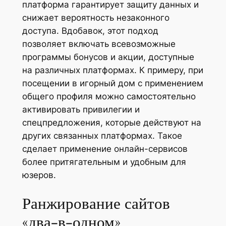
платформа гарантирует защиту данных и
снижает вероятность незаконного
доступа. Вдобавок, этот подход
позволяет включать всевозможные
программы бонусов и акции, доступные
на различных платформах. К примеру, при
посещении в игорный дом с применением
общего профиля можно самостоятельно
активировать привилегии и
спецпредложения, которые действуют на
других связанных платформах. Такое
сделает применение онлайн-сервисов
более притягательным и удобным для
юзеров.
Ранжирование сайтов
«два-в-одном»