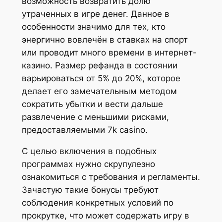
возможность возвратить долю
утраченных в игре денег. Данное в
особенности значимо для тех, кто
энергично вовлечён в ставках на спорт
или проводит много времени в интернет-
казино. Размер рефанда в состоянии
варьироваться от 5% до 20%, которое
делает его замечательным методом
сократить убытки и вести дальше
развлечение с меньшими рисками,
предоставляемыми 7k casino.
С целью включения в подобных
программах нужно скрупулезно
ознакомиться с требования и регламенты.
Зачастую такие бонусы требуют
соблюдения конкретных условий по
прокрутке, что может содержать игру в