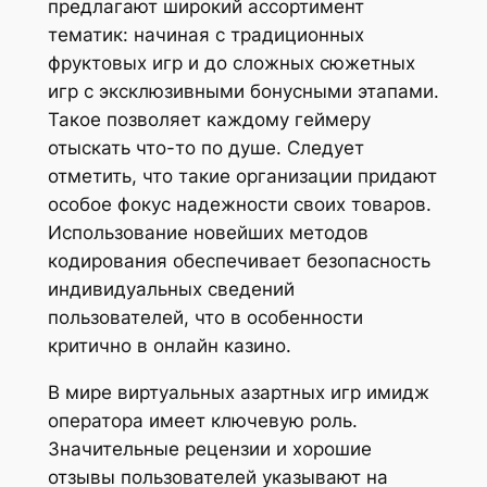
предлагают широкий ассортимент
тематик: начиная с традиционных
фруктовых игр и до сложных сюжетных
игр с эксклюзивными бонусными этапами.
Такое позволяет каждому геймеру
отыскать что-то по душе. Следует
отметить, что такие организации придают
особое фокус надежности своих товаров.
Использование новейших методов
кодирования обеспечивает безопасность
индивидуальных сведений
пользователей, что в особенности
критично в онлайн казино.
В мире виртуальных азартных игр имидж
оператора имеет ключевую роль.
Значительные рецензии и хорошие
отзывы пользователей указывают на