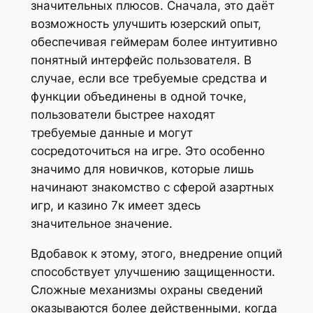
значительных плюсов. Сначала, это даёт
возможность улучшить юзерский опыт,
обеспечивая геймерам более интуитивно
понятный интерфейс пользователя. В
случае, если все требуемые средства и
функции объединены в одной точке,
пользователи быстрее находят
требуемые данные и могут
сосредоточиться на игре. Это особенно
значимо для новичков, которые лишь
начинают знакомство с сферой азартных
игр, и казино 7к имеет здесь
значительное значение.
Вдобавок к этому, этого, внедрение опций
способствует улучшению защищенности.
Сложные механизмы охраны сведений
оказываются более действенными, когда