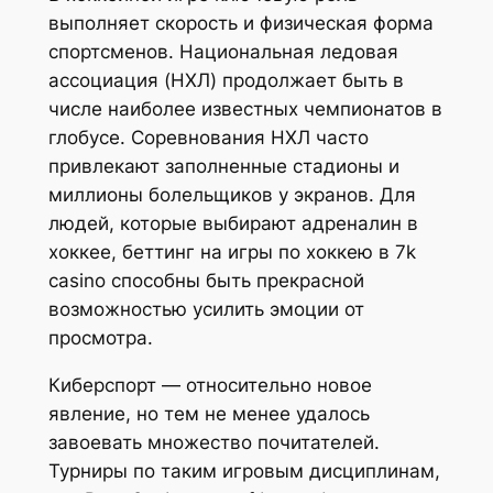
выполняет скорость и физическая форма
спортсменов. Национальная ледовая
ассоциация (НХЛ) продолжает быть в
числе наиболее известных чемпионатов в
глобусе. Соревнования НХЛ часто
привлекают заполненные стадионы и
миллионы болельщиков у экранов. Для
людей, которые выбирают адреналин в
хоккее, беттинг на игры по хоккею в 7k
casino способны быть прекрасной
возможностью усилить эмоции от
просмотра.
Киберспорт — относительно новое
явление, но тем не менее удалось
завоевать множество почитателей.
Турниры по таким игровым дисциплинам,