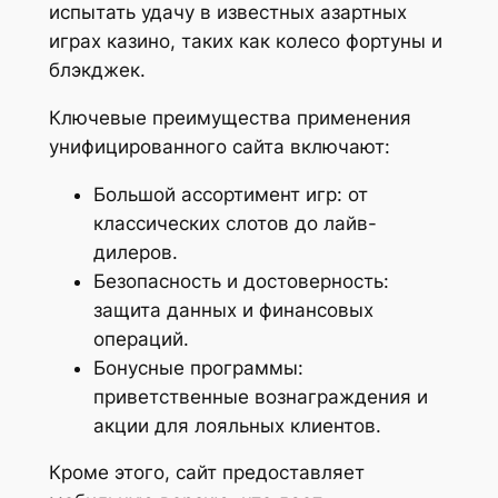
испытать удачу в известных азартных
играх казино, таких как колесо фортуны и
блэкджек.
Ключевые преимущества применения
унифицированного сайта включают:
Большой ассортимент игр: от
классических слотов до лайв-
дилеров.
Безопасность и достоверность:
защита данных и финансовых
операций.
Бонусные программы:
приветственные вознаграждения и
акции для лояльных клиентов.
Кроме этого, сайт предоставляет