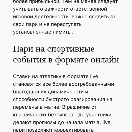
более прибыльной. Тем не менее следует
учитывать о важности ответственной
игровой деятельности: важно следить за
свои пари и не переступать
установленные лимиты.
Пари на спортивные
события в формате онлайн
Ставки на атлетику в формате live
становятся все более востребованными
благодаря их динамичности и
способности быстрого реагирования на
перемены в матче. В различие от
классических беттингов, где участники
делают прогнозы до начала матча, live
пари позволяют корректировать