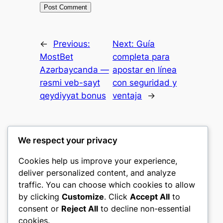
←
Previous:
Next:
Guía
MostBet
completa para
Azərbaycanda —
apostar en línea
rəsmi veb-sayt
con seguridad y
qeydiyyat bonus
ventaja
→
We respect your privacy
Cookies help us improve your experience,
Fundația Tradiții Sănătoase
deliver personalized content, and analyze
traffic. You can choose which cookies to allow
My WordPress Blog
by clicking
Customize
. Click
Accept All
to
consent or
Reject All
to decline non-essential
About
Privacy
Social
cookies.