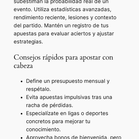
subestiman la probabilidad real de un
evento. Utiliza estadísticas avanzadas,
rendimiento reciente, lesiones y contexto
del partido. Mantén un registro de tus
apuestas para evaluar aciertos y ajustar
estrategias.
Consejos rápidos para apostar con
cabeza
Define un presupuesto mensual y
respétalo.
Evita apuestas impulsivas tras una
racha de pérdidas.
Especialízate en ligas o deportes
concretos para mejorar tu
conocimiento.
Aprovecha bonos de bienvenida, pero