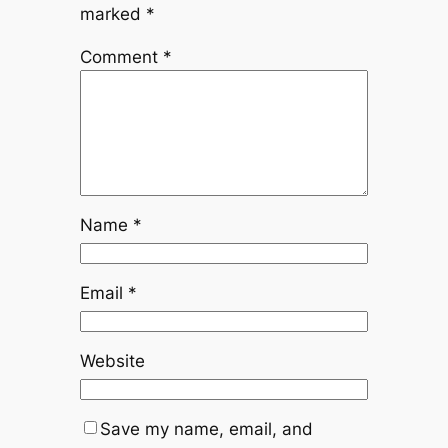
marked
*
Comment
*
Name
*
Email
*
Website
Save my name, email, and