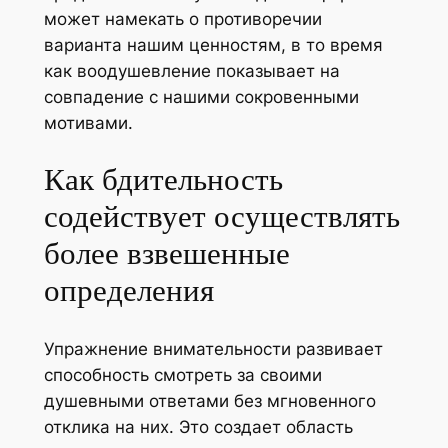
может намекать о противоречии
варианта нашим ценностям, в то время
как воодушевление показывает на
совпадение с нашими сокровенными
мотивами.
Как бдительность
содействует осуществлять
более взвешенные
определения
Упражнение внимательности развивает
способность смотреть за своими
душевными ответами без мгновенного
отклика на них. Это создает область