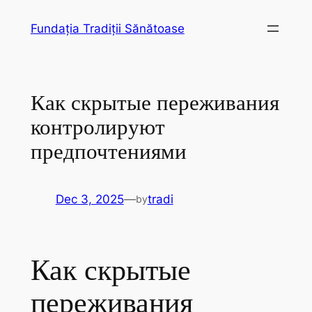
Skip
Fundația Tradiții Sănătoase
to
content
Как скрытые переживания
контролируют
предпочтениями
Dec 3, 2025
—
tradi
by
Как скрытые
переживания