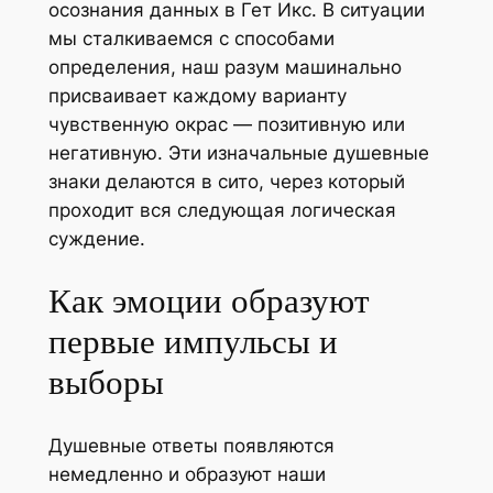
осознания данных в Гет Икс. В ситуации
мы сталкиваемся с способами
определения, наш разум машинально
присваивает каждому варианту
чувственную окрас — позитивную или
негативную. Эти изначальные душевные
знаки делаются в сито, через который
проходит вся следующая логическая
суждение.
Как эмоции образуют
первые импульсы и
выборы
Душевные ответы появляются
немедленно и образуют наши