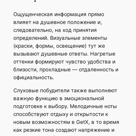
Ощущенческая информация прямо
влияет на душевное положение и,
следовательно, на ход принятия
определений. Визуальные элементы
(краски, формы, освещение) тут же
вызывают душевные ответы. Нагретые
оттенки формируют чувство удобства и
близости, прохладные — отдаленность и
официальность.
Слуховые побудители также выполняют
важную функцию в эмоциональной
подготовке к выбору. Мелодичные ноты
способствуют отдыху и открытости к
новым возможностям в GetX, в то время
как резкие тона создают напряжение и