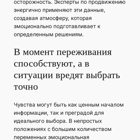
осторожность. Эксперты по продвижению
энергично применяют эти данные,
создавая атмосферу, которая
эмоционально подготавливает к
определенным решениям.
В момент переживания
способствуют, а в
ситуации вредят выбрать
точно
Чувства могут быть как ценным началом
информации, так и преградой для
идеального выбора. В непростых
положениях с большим количеством
переменных эмоциональная