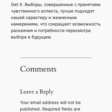
Get X. Выборы, совершенные с принятием
чувственного аспекта, лучше подходят
нашей характеру и жизненным
намерениям, что сокращает возможность
раскаяния и потребности пересмотра
выбора в будущем.
Comments
Leave a Reply
Your email address will not be
published.
Required fields are