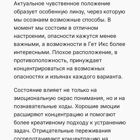
Актуальное чувственное положение
образует особенную линзу, через которую
мы осознаем возможные способы. В
момент мы состоим в отличном
настроении, опасности кажутся менее
важными, а возможности в Гет Икс более
интересными. Плохое расположение, в
противоположность, принуждает
концентрироваться на возможных
опасностях и изъянах каждого варианта.
Состояние влияет не только на
эмоциональную окрас понимания, но и на
познавательные ходы. Хорошие эмоции
расширяют концентрацию и помогают
более креативному подходу к устранению
задач. Отрицательные переживания
сосредотачивают концентрацию на