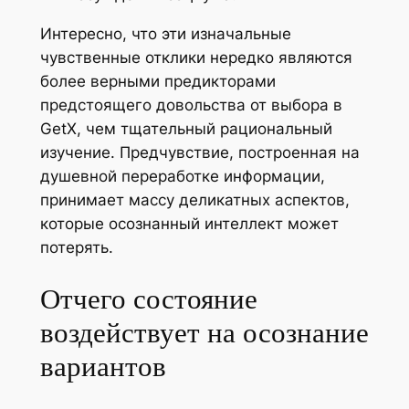
Интересно, что эти изначальные
чувственные отклики нередко являются
более верными предикторами
предстоящего довольства от выбора в
GetX, чем тщательный рациональный
изучение. Предчувствие, построенная на
душевной переработке информации,
принимает массу деликатных аспектов,
которые осознанный интеллект может
потерять.
Отчего состояние
воздействует на осознание
вариантов