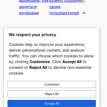
выбираем, как
казино сохраняет
заняться
своих
вечерами
пользователей
→
We respect your privacy
Cookies help us improve your experience,
Fundația Tradiții Sănătoase
deliver personalized content, and analyze
traffic. You can choose which cookies to allow
My WordPress Blog
by clicking
Customize
. Click
Accept All
to
consent or
Reject All
to decline non-essential
About
Privacy
Social
cookies.
Team
Privacy Policy
Facebook
History
Terms and Conditions
Instagram
Customize
Careers
Contact Us
Twitter/X
Reject All
Accept All
Designed with
WordPress