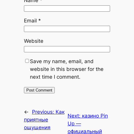
Name
*
Email
*
Website
Save my name, email, and
website in this browser for the
next time I comment.
←
Previous:
Как
Next:
казино Pin
приятные
Up —
ощущения
официальный