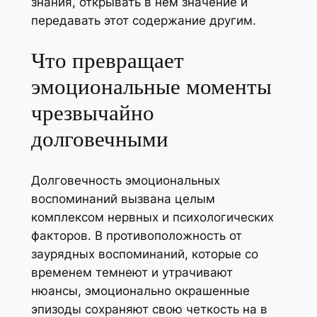
знания, открывать в нем значение и
передавать этот содержание другим.
Что превращает
эмоциональные моменты
чрезвычайно
долговечными
Долговечность эмоциональных
воспоминаний вызвана целым
комплексом нервных и психологических
факторов. В противоположность от
заурядных воспоминаний, которые со
временем темнеют и утрачивают
нюансы, эмоционально окрашенные
эпизоды сохраняют свою четкость на в