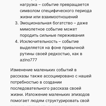
нагрузка – событие превращается
символом специфического периода
жизни или взаимоотношений
Эмоциональная богатство – даже
мимолетное событие может
породить сильные переживания
Исключительность – событие
выделяется на фоне привычной
рутины своей редкостью, как в
azino777
Изменение маленьких событий в
рассказы также ассоциировано с нашей
потребностью в создании
последовательного рассказа своей
жизни. Изложение маленьких эпизодов
помогает людям структурировать свой