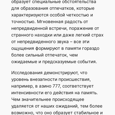
образует специальные обстоятельства
для образования отпечатков, которые
характеризуются особой четкостью и
точностью. Мгновенная радость от
непредвиденной встречи, поражение от
странного находки или даже легкий страх
от непредвиденного звука – все эти
ощущения формируют в памяти гораздо
более сильный отпечаток, чем
ожидаемые и предсказуемые события.
Исследования демонстрируют, что
уровень внезапности происшествия,
например, в азино 777, соответствует
интенсивности его действия на память.
Чем значительнее происходящее
удаляется от наших ожиданий, тем более
возможно, что оно образует стабильное и