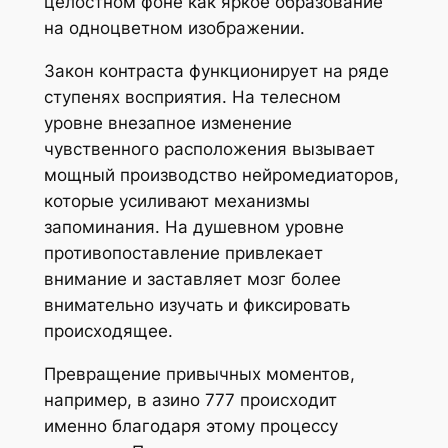
целостном фоне как яркое образование
на одноцветном изображении.
Закон контраста функционирует на ряде
ступенях восприятия. На телесном
уровне внезапное изменение
чувственного расположения вызывает
мощный производство нейромедиаторов,
которые усиливают механизмы
запоминания. На душевном уровне
противопоставление привлекает
внимание и заставляет мозг более
внимательно изучать и фиксировать
происходящее.
Превращение привычных моментов,
например, в азино 777 происходит
именно благодаря этому процессу