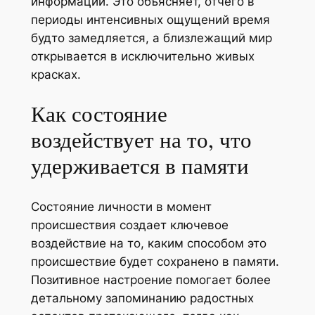
информации. Это объясняет, отчего в
периоды интенсивных ощущений время
будто замедляется, а близлежащий мир
открывается в исключительно живых
красках.
Как состояние
воздействует на то, что
удерживается в памяти
Состояние личности в момент
происшествия создает ключевое
воздействие на то, каким способом это
происшествие будет сохранено в памяти.
Позитивное настроение помогает более
детальному запоминанию радостных