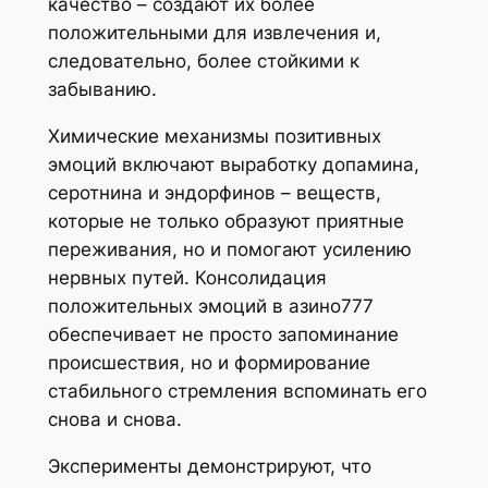
качество – создают их более
положительными для извлечения и,
следовательно, более стойкими к
забыванию.
Химические механизмы позитивных
эмоций включают выработку допамина,
серотнина и эндорфинов – веществ,
которые не только образуют приятные
переживания, но и помогают усилению
нервных путей. Консолидация
положительных эмоций в азино777
обеспечивает не просто запоминание
происшествия, но и формирование
стабильного стремления вспоминать его
снова и снова.
Эксперименты демонстрируют, что