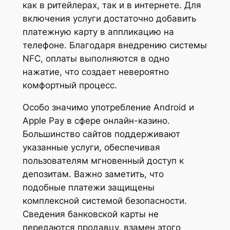
как в ритейлерах, так и в интернете. Для
включения услуги достаточно добавить
платежную карту в аппликацию на
телефоне. Благодаря внедрению системы
NFC, оплаты выполняются в одно
нажатие, что создает невероятно
комфортный процесс.
Особо значимо употребление Android и
Apple Pay в сфере онлайн-казино.
Большинство сайтов поддерживают
указанные услуги, обеспечивая
пользователям мгновенный доступ к
депозитам. Важно заметить, что
подобные платежи защищены
комплексной системой безопасности.
Сведения банковской карты не
передаются продавцу, взамен этого