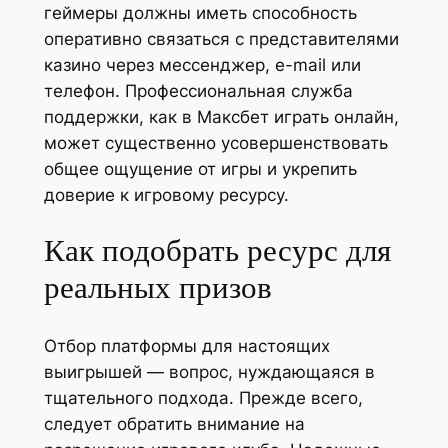
геймеры должны иметь способность
оперативно связаться с представителями
казино через мессенджер, e-mail или
телефон. Профессиональная служба
поддержки, как в Максбет играть онлайн,
может существенно усовершенствовать
общее ощущение от игры и укрепить
доверие к игровому ресурсу.
Как подобрать ресурс для
реальных призов
Отбор платформы для настоящих
выигрышей — вопрос, нуждающаяся в
тщательного подхода. Прежде всего,
следует обратить внимание на