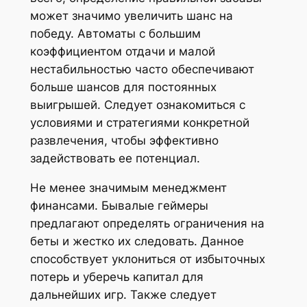
может значимо увеличить шанс на
победу. Автоматы с большим
коэффициентом отдачи и малой
нестабильностью часто обеспечивают
больше шансов для постоянных
выигрышей. Следует ознакомиться с
условиями и стратегиями конкретной
развлечения, чтобы эффективно
задействовать ее потенциал.
Не менее значимым менеджмент
финансами. Бывалые геймеры
предлагают определять ограничения на
беты и жестко их следовать. Данное
способствует уклониться от избыточных
потерь и уберечь капитал для
дальнейших игр. Также следует