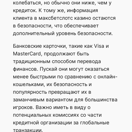
колебаться, но обычно они ниже, чем у
кредиток. К тому же, информация
клиента в максбетслотс казино остаются
в безопасности, что обеспечивает
дополнительный уровень безопасности.
Банковские карточки, такие как Visa и
MasterCard, продолжают быть
традиционным способом перевода
финансов. Пускай они могут оказаться
менее быстрыми по сравнению с онлайн-
кошельками, их безопасность и
популярность превращают их в
заманчивым вариантом для большинства
игроков. Важно иметь в виду о
потенциальных комиссиях со части
кредитной организации за глобальные
транзакции.