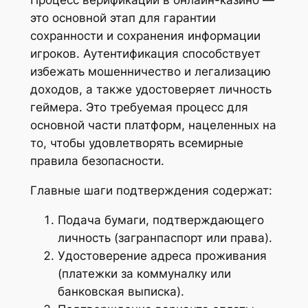
Процесс верификации в онлайн-казино —
это основной этап для гарантии
сохранности и сохранения информации
игроков. Аутентификация способствует
избежать мошенничество и легализацию
доходов, а также удостоверяет личность
геймера. Это требуемая процесс для
основной части платформ, нацеленных на
то, чтобы удовлетворять всемирные
правила безопасности.
Главные шаги подтверждения содержат:
Подача бумаги, подтверждающего
личность (загранпаспорт или права).
Удостоверение адреса проживания
(платежки за коммуналку или
банковская выписка).