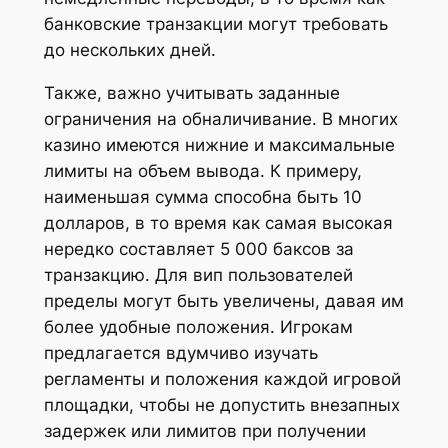
банковские транзакции могут требовать
до нескольких дней.
Также, важно учитывать заданные
ограничения на обналичивание. В многих
казино имеются нижние и максимальные
лимиты на объем вывода. К примеру,
наименьшая сумма способна быть 10
долларов, в то время как самая высокая
нередко составляет 5 000 баксов за
транзакцию. Для вип пользователей
пределы могут быть увеличены, давая им
более удобные положения. Игрокам
предлагается вдумчиво изучать
регламенты и положения каждой игровой
площадки, чтобы не допустить внезапных
задержек или лимитов при получении