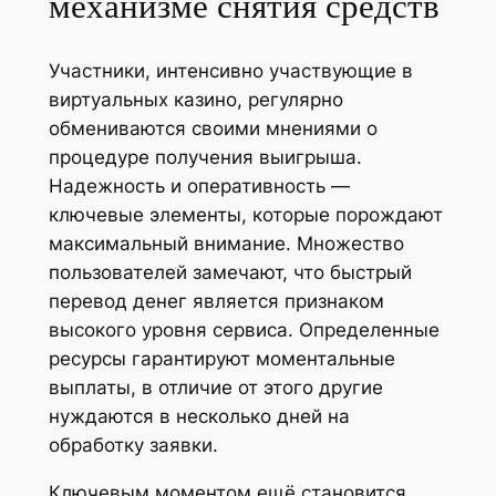
механизме снятия средств
Участники, интенсивно участвующие в
виртуальных казино, регулярно
обмениваются своими мнениями о
процедуре получения выигрыша.
Надежность и оперативность —
ключевые элементы, которые порождают
максимальный внимание. Множество
пользователей замечают, что быстрый
перевод денег является признаком
высокого уровня сервиса. Определенные
ресурсы гарантируют моментальные
выплаты, в отличие от этого другие
нуждаются в несколько дней на
обработку заявки.
Ключевым моментом ещё становится