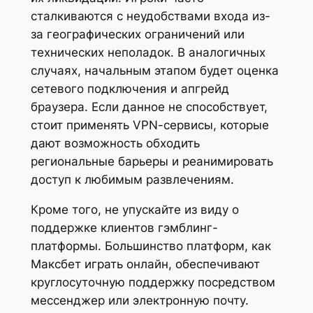
сталкиваются с неудобствами входа из-
за географических ограничений или
технических неполадок. В аналогичных
случаях, начальным этапом будет оценка
сетевого подключения и апгрейд
браузера. Если данное не способствует,
стоит применять VPN-сервисы, которые
дают возможность обходить
региональные барьеры и реанимировать
доступ к любимым развлечениям.
Кроме того, не упускайте из виду о
поддержке клиентов гэмблинг-
платформы. Большинство платформ, как
Максбет играть онлайн, обеспечивают
круглосуточную поддержку посредством
мессенджер или электронную почту.