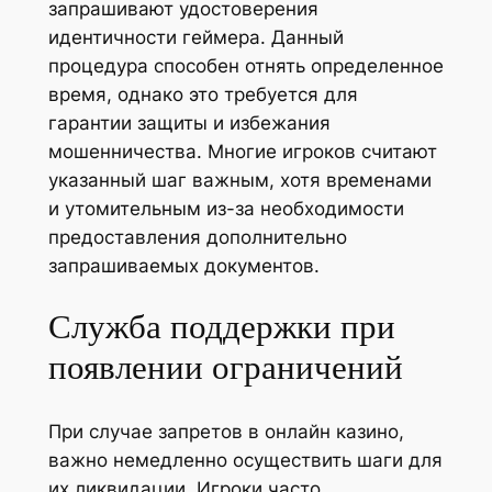
запрашивают удостоверения
идентичности геймера. Данный
процедура способен отнять определенное
время, однако это требуется для
гарантии защиты и избежания
мошенничества. Многие игроков считают
указанный шаг важным, хотя временами
и утомительным из-за необходимости
предоставления дополнительно
запрашиваемых документов.
Служба поддержки при
появлении ограничений
При случае запретов в онлайн казино,
важно немедленно осуществить шаги для
их ликвидации. Игроки часто