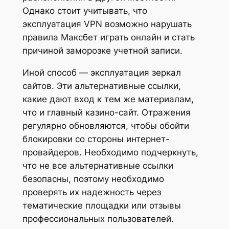
Однако стоит учитывать, что
эксплуатация VPN возможно нарушать
правила Максбет играть онлайн и стать
причиной заморозке учетной записи.
Иной способ — эксплуатация зеркал
сайтов. Эти альтернативные ссылки,
какие дают вход к тем же материалам,
что и главный казино-сайт. Отражения
регулярно обновляются, чтобы обойти
блокировки со стороны интернет-
провайдеров. Необходимо подчеркнуть,
что не все альтернативные ссылки
безопасны, поэтому необходимо
проверять их надежность через
тематические площадки или отзывы
профессиональных пользователей.