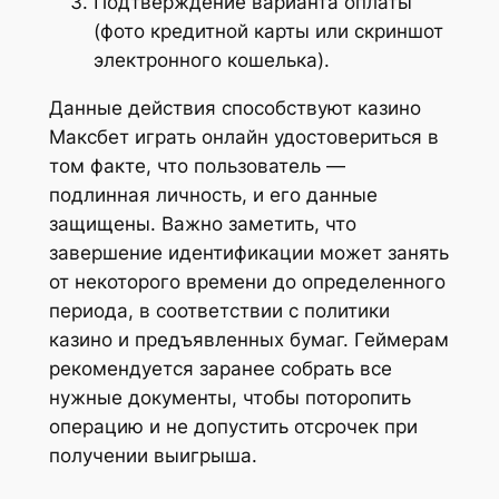
Подтверждение варианта оплаты
(фото кредитной карты или скриншот
электронного кошелька).
Данные действия способствуют казино
Максбет играть онлайн удостовериться в
том факте, что пользователь —
подлинная личность, и его данные
защищены. Важно заметить, что
завершение идентификации может занять
от некоторого времени до определенного
периода, в соответствии с политики
казино и предъявленных бумаг. Геймерам
рекомендуется заранее собрать все
нужные документы, чтобы поторопить
операцию и не допустить отсрочек при
получении выигрыша.