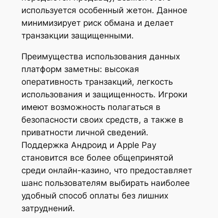
используется особенный жетон. Данное
минимизирует риск обмана и делает
транзакции защищенными.
Преимущества использования данных
платформ заметны: высокая
оперативность транзакций, легкость
использования и защищенность. Игроки
имеют возможность полагаться в
безопасности своих средств, а также в
приватности личной сведений.
Поддержка Андроид и Apple Pay
становится все более общепринятой
среди онлайн-казино, что предоставляет
шанс пользователям выбирать наиболее
удобный способ оплаты без лишних
затруднений.