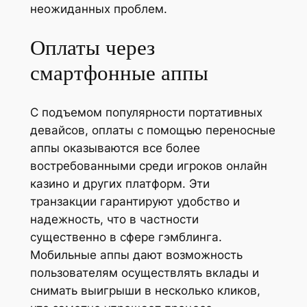
неожиданных проблем.
Оплаты через
смартфонные аппы
С подъемом популярности портативных
девайсов, оплаты с помощью переносные
аппы оказываются все более
востребованными среди игроков онлайн
казино и других платформ. Эти
транзакции гарантируют удобство и
надежность, что в частности
существенно в сфере гэмблинга.
Мобильные аппы дают возможность
пользователям осуществлять вклады и
снимать выигрыши в несколько кликов,