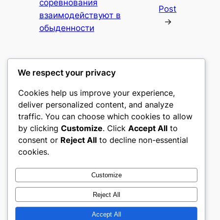
соревнования
Post
взаимодействуют в
→
обыденности
We respect your privacy
Cookies help us improve your experience,
Fundația Tradiții Sănătoase
deliver personalized content, and analyze
traffic. You can choose which cookies to allow
My WordPress Blog
by clicking
Customize
. Click
Accept All
to
consent or
Reject All
to decline non-essential
About
Privacy
Social
cookies.
Team
Privacy Policy
Facebook
History
Terms and Conditions
Instagram
Customize
Careers
Contact Us
Twitter/X
Reject All
Accept All