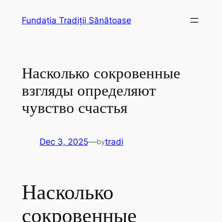
Skip
Fundația Tradiții Sănătoase
to
content
Насколько сокровенные
взгляды определяют
чувство счастья
Dec 3, 2025
—
tradi
by
Насколько
сокровенные