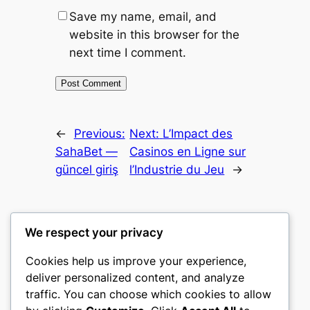
Save my name, email, and
website in this browser for the
next time I comment.
←
Previous:
Next:
L’Impact des
SahaBet —
Casinos en Ligne sur
güncel giriş
l’Industrie du Jeu
→
We respect your privacy
Cookies help us improve your experience,
Fundația Tradiții Sănătoase
deliver personalized content, and analyze
traffic. You can choose which cookies to allow
My WordPress Blog