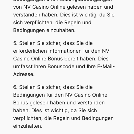
von NV Casino Online gelesen haben und
verstanden haben. Dies ist wichtig, da Sie
sich verpflichten, die Regeln und
Bedingungen einzuhalten.
5. Stellen Sie sicher, dass Sie die
erforderlichen Informationen für den NV
Casino Online Bonus bereit haben. Dies
umfasst Ihren Bonuscode und Ihre E-Mail-
Adresse.
6. Stellen Sie sicher, dass Sie die
Bedingungen für den NV Casino Online
Bonus gelesen haben und verstanden
haben. Dies ist wichtig, da Sie sich
verpflichten, die Regeln und Bedingungen
einzuhalten.