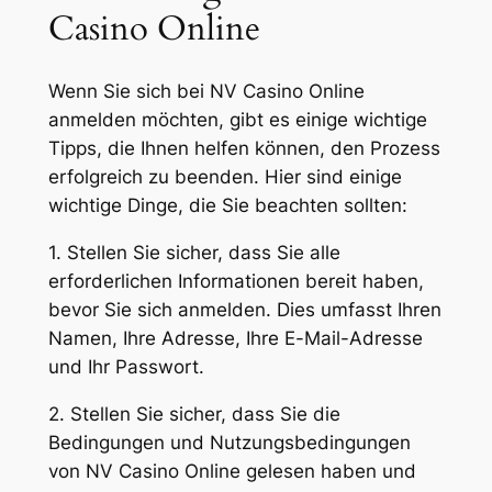
Casino Online
Wenn Sie sich bei NV Casino Online
anmelden möchten, gibt es einige wichtige
Tipps, die Ihnen helfen können, den Prozess
erfolgreich zu beenden. Hier sind einige
wichtige Dinge, die Sie beachten sollten:
1. Stellen Sie sicher, dass Sie alle
erforderlichen Informationen bereit haben,
bevor Sie sich anmelden. Dies umfasst Ihren
Namen, Ihre Adresse, Ihre E-Mail-Adresse
und Ihr Passwort.
2. Stellen Sie sicher, dass Sie die
Bedingungen und Nutzungsbedingungen
von NV Casino Online gelesen haben und