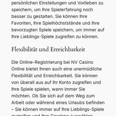
persönlichen Einstellungen und Vorlieben zu
speichern, um Ihre Spielerfahrung noch
besser zu gestalten. Sie können Ihre
Favoriten, Ihre Spielhöchststände und Ihre
bevorzugten Spiele speichern, um immer auf
Ihre Lieblings-Spiele zugreifen zu können.
Flexibilität und Erreichbarkeit
Die Online-Registrierung bei NV Casino
Online bietet Ihnen auch eine unermüdliche
Flexibilität und Erreichbarkeit. Sie können
von überall aus auf Ihr Konto zugreifen und
Ihre Spiele spielen, wann immer Sie
möchten. Ob Sie sich auf dem Weg zum
Arbeit oder während eines Urlaubs befinden
– Sie können immer auf Ihre Lieblings-Spiele