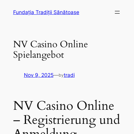
Skip
Fundația Tradiții Sănătoase
to
content
NV Casino Online
Spielangebot
Nov 9, 2025
—
tradi
by
NV Casino Online
– Registrierung und