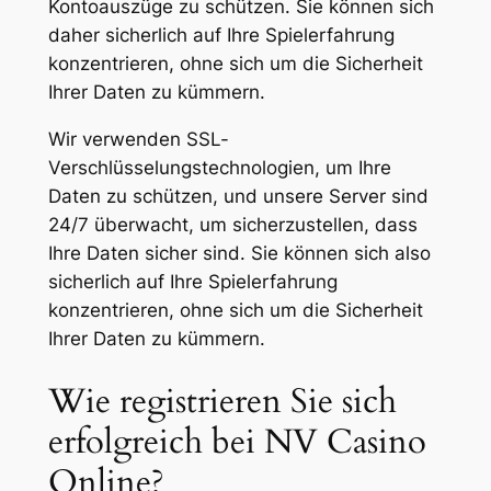
Kontoauszüge zu schützen. Sie können sich
daher sicherlich auf Ihre Spielerfahrung
konzentrieren, ohne sich um die Sicherheit
Ihrer Daten zu kümmern.
Wir verwenden SSL-
Verschlüsselungstechnologien, um Ihre
Daten zu schützen, und unsere Server sind
24/7 überwacht, um sicherzustellen, dass
Ihre Daten sicher sind. Sie können sich also
sicherlich auf Ihre Spielerfahrung
konzentrieren, ohne sich um die Sicherheit
Ihrer Daten zu kümmern.
Wie registrieren Sie sich
erfolgreich bei NV Casino
Online?