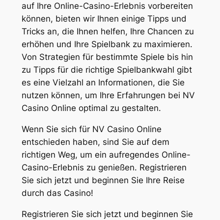
auf Ihre Online-Casino-Erlebnis vorbereiten
können, bieten wir Ihnen einige Tipps und
Tricks an, die Ihnen helfen, Ihre Chancen zu
erhöhen und Ihre Spielbank zu maximieren.
Von Strategien für bestimmte Spiele bis hin
zu Tipps für die richtige Spielbankwahl gibt
es eine Vielzahl an Informationen, die Sie
nutzen können, um Ihre Erfahrungen bei NV
Casino Online optimal zu gestalten.
Wenn Sie sich für NV Casino Online
entschieden haben, sind Sie auf dem
richtigen Weg, um ein aufregendes Online-
Casino-Erlebnis zu genießen. Registrieren
Sie sich jetzt und beginnen Sie Ihre Reise
durch das Casino!
Registrieren Sie sich jetzt und beginnen Sie