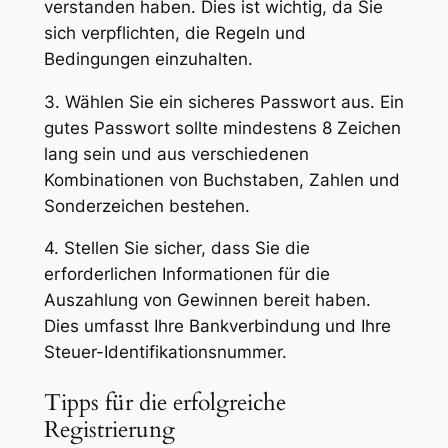
verstanden haben. Dies ist wichtig, da Sie
sich verpflichten, die Regeln und
Bedingungen einzuhalten.
3. Wählen Sie ein sicheres Passwort aus. Ein
gutes Passwort sollte mindestens 8 Zeichen
lang sein und aus verschiedenen
Kombinationen von Buchstaben, Zahlen und
Sonderzeichen bestehen.
4. Stellen Sie sicher, dass Sie die
erforderlichen Informationen für die
Auszahlung von Gewinnen bereit haben.
Dies umfasst Ihre Bankverbindung und Ihre
Steuer-Identifikationsnummer.
Tipps für die erfolgreiche
Registrierung