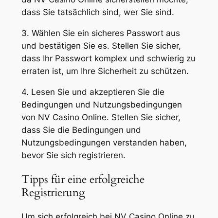
dass Sie tatsächlich sind, wer Sie sind.
3. Wählen Sie ein sicheres Passwort aus
und bestätigen Sie es. Stellen Sie sicher,
dass Ihr Passwort komplex und schwierig zu
erraten ist, um Ihre Sicherheit zu schützen.
4. Lesen Sie und akzeptieren Sie die
Bedingungen und Nutzungsbedingungen
von NV Casino Online. Stellen Sie sicher,
dass Sie die Bedingungen und
Nutzungsbedingungen verstanden haben,
bevor Sie sich registrieren.
Tipps für eine erfolgreiche
Registrierung
Um sich erfolgreich bei NV Casino Online zu