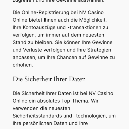
zugreifen und Ihre Gewinne auswählen.
Die Online-Registrierung bei NV Casino
Online bietet Ihnen auch die Möglichkeit,
Ihre Kontoauszüge und -transaktionen zu
verfolgen, um immer auf dem neuesten
Stand zu bleiben. Sie können Ihre Gewinne
und Verluste verfolgen und Ihre Strategien
anpassen, um Ihre Chancen auf Gewinne zu
erhöhen.
Die Sicherheit Ihrer Daten
Die Sicherheit Ihrer Daten ist bei NV Casino
Online ein absolutes Top-Thema. Wir
verwenden die neuesten
Sicherheitsstandards und -technologien, um
Ihre persönlichen Daten und Ihre