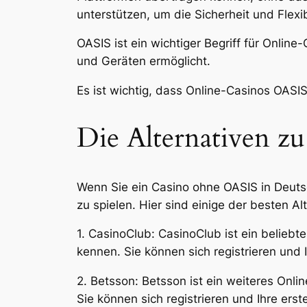
unterstützen, um die Sicherheit und Flexibi
OASIS ist ein wichtiger Begriff für Onli
und Geräten ermöglicht.
Es ist wichtig, dass Online-Casinos OASIS 
Die Alternativen z
Wenn Sie ein Casino ohne OASIS in Deutsch
zu spielen. Hier sind einige der besten A
1. CasinoClub: CasinoClub ist ein beliebte
kennen. Sie können sich registrieren und 
2. Betsson: Betsson ist ein weiteres Onli
Sie können sich registrieren und Ihre ers