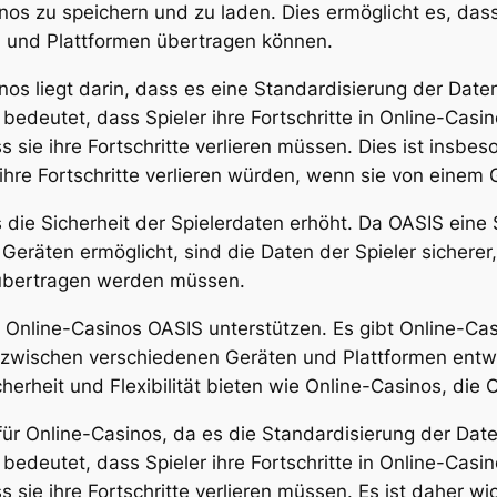
os zu speichern und zu laden. Dies ermöglicht es, dass S
 und Plattformen übertragen können.
nos liegt darin, dass es eine Standardisierung der Da
 bedeutet, dass Spieler ihre Fortschritte in Online-Ca
sie ihre Fortschritte verlieren müssen. Dies ist insbes
hre Fortschritte verlieren würden, wenn sie von einem 
es die Sicherheit der Spielerdaten erhöht. Da OASIS ei
eräten ermöglicht, sind die Daten der Spieler sicherer
übertragen werden müssen.
le Online-Casinos OASIS unterstützen. Es gibt Online-Ca
zwischen verschiedenen Geräten und Plattformen entwi
herheit und Flexibilität bieten wie Online-Casinos, die 
f für Online-Casinos, da es die Standardisierung der D
 bedeutet, dass Spieler ihre Fortschritte in Online-Ca
sie ihre Fortschritte verlieren müssen. Es ist daher w