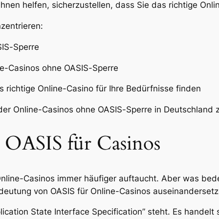
en helfen, sicherzustellen, dass Sie das richtige Onlin
zentrieren:
SIS-Sperre
ine-Casinos ohne OASIS-Sperre
s richtige Online-Casino für Ihre Bedürfnisse finden
 der Online-Casinos ohne OASIS-Sperre in Deutschland z
 OASIS für Casinos
r Online-Casinos immer häufiger auftaucht. Aber was be
edeutung von OASIS für Online-Casinos auseinandersetz
cation State Interface Specification” steht. Es handelt s