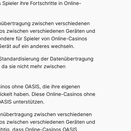
pieler ihre Fortschritte in Online-
tenübertragung zwischen verschiedenen
sinos zwischen verschiedenen Geräten und
ondere für Spieler von Online-Casinos
Gerät auf ein anderes wechseln.
ne Standardisierung der Datenübertragung
, da sie nicht mehr zwischen
sinos ohne OASIS, die ihre eigenen
ckelt haben. Diese Online-Casinos ohne
OASIS unterstützen.
atenübertragung zwischen verschiedenen
sinos zwischen verschiedenen Geräten und
ichtig, dass Online-Casinos OASIS