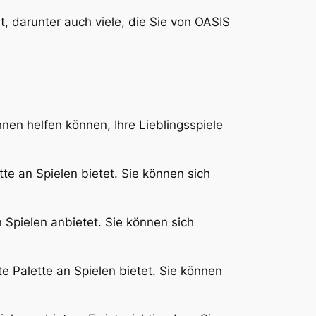
t, darunter auch viele, die Sie von OASIS
nen helfen können, Ihre Lieblingsspiele
te an Spielen bietet. Sie können sich
n Spielen anbietet. Sie können sich
e Palette an Spielen bietet. Sie können