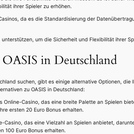
lität ihrer Spieler zu erhöhen.
ne-Casinos, da es die Standardisierung der Datenübertr
unterstützen, um die Sicherheit und Flexibilität ihrer Sp
u OASIS in Deutschland
land suchen, gibt es einige alternative Optionen, die I
lternativen zu OASIS in Deutschland:
s Online-Casino, das eine breite Palette an Spielen biet
Ihre ersten 20 Euro Bonus erhalten.
ne-Casino, das eine Vielzahl an Spielen anbietet, darunt
ten 100 Euro Bonus erhalten.