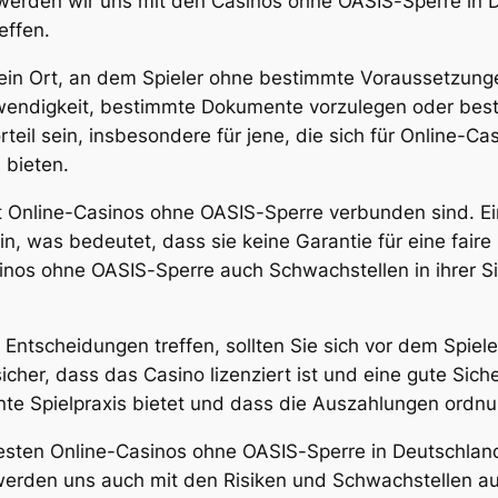
el werden wir uns mit den Casinos ohne OASIS-Sperre in
effen.
 ein Ort, an dem Spieler ohne bestimmte Voraussetzung
wendigkeit, bestimmte Dokumente vorzulegen oder besti
rteil sein, insbesondere für jene, die sich für Online-C
 bieten.
mit Online-Casinos ohne OASIS-Sperre verbunden sind. 
sein, was bedeutet, dass sie keine Garantie für eine fair
nos ohne OASIS-Sperre auch Schwachstellen in ihrer Sic
en Entscheidungen treffen, sollten Sie sich vor dem Spi
sicher, dass das Casino lizenziert ist und eine gute Sicher
ente Spielpraxis bietet und dass die Auszahlungen ordn
besten Online-Casinos ohne OASIS-Sperre in Deutschland 
 werden uns auch mit den Risiken und Schwachstellen a