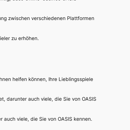
agung zwischen verschiedenen Plattformen
ieler zu erhöhen.
hnen helfen können, Ihre Lieblingsspiele
et, darunter auch viele, die Sie von OASIS
er auch viele, die Sie von OASIS kennen.