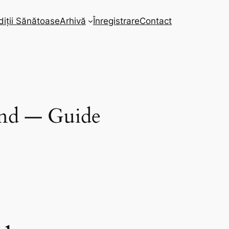
diții Sănătoase
Arhivă
Înregistrare
Contact
and — Guide