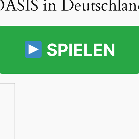
OASIS in Deutschlan
SPIELEN