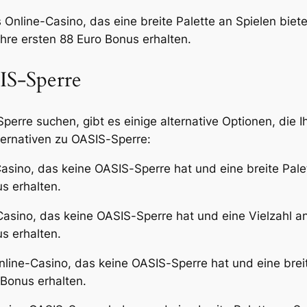
 Online-Casino, das eine breite Palette an Spielen biete
Ihre ersten 88 Euro Bonus erhalten.
IS-Sperre
rre suchen, gibt es einige alternative Optionen, die Ih
lternativen zu OASIS-Sperre:
Casino, das keine OASIS-Sperre hat und eine breite Palet
us erhalten.
-Casino, das keine OASIS-Sperre hat und eine Vielzahl a
us erhalten.
Online-Casino, das keine OASIS-Sperre hat und eine breit
 Bonus erhalten.