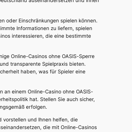
 Deutschland auseinandersetzen und Ihnen
en oder Einschränkungen spielen können.
mmte Informationen zu liefern, spielen
asinos interessieren, die eine bestimmte
Einige Online-Casinos ohne OASIS-Sperre
e und transparente Spielpraxis bieten.
herheit haben, was für Spieler eine
elen an einem Online-Casino ohne OASIS-
heitspolitik hat. Stellen Sie auch sicher,
ungsgemäß erfolgen.
vorstellen und Ihnen helfen, die
useinandersetzen, die mit Online-Casinos