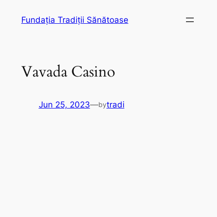
Skip
Fundația Tradiții Sănătoase
to
content
Vavada Casino
Jun 25, 2023
—
tradi
by