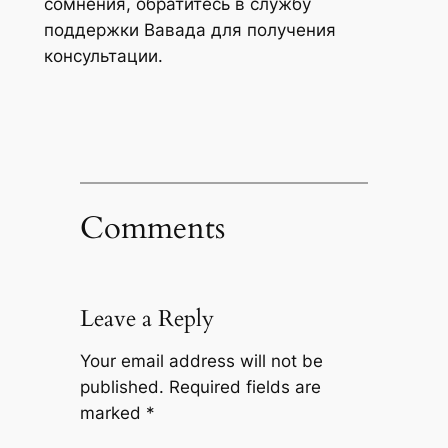
сомнения, обратитесь в службу
поддержки Вавада для получения
консультации.
Comments
Leave a Reply
Your email address will not be
published.
Required fields are
marked
*