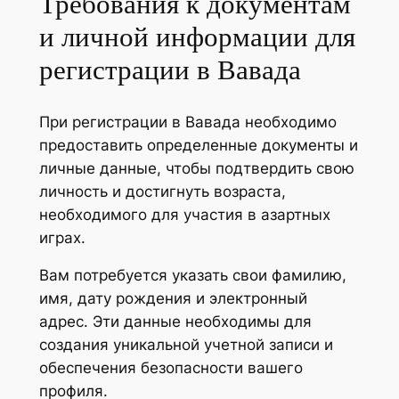
Требования к документам
и личной информации для
регистрации в Вавада
При регистрации в Вавада необходимо
предоставить определенные документы и
личные данные, чтобы подтвердить свою
личность и достигнуть возраста,
необходимого для участия в азартных
играх.
Вам потребуется указать свои фамилию,
имя, дату рождения и электронный
адрес. Эти данные необходимы для
создания уникальной учетной записи и
обеспечения безопасности вашего
профиля.