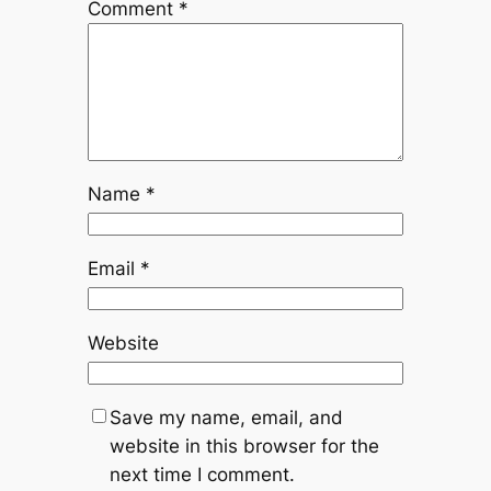
Comment
*
Name
*
Email
*
Website
Save my name, email, and
website in this browser for the
next time I comment.