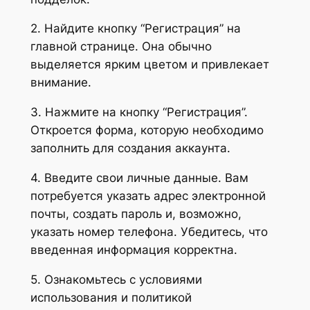
2. Найдите кнопку “Регистрация” на
главной странице. Она обычно
выделяется ярким цветом и привлекает
внимание.
3. Нажмите на кнопку “Регистрация”.
Откроется форма, которую необходимо
заполнить для создания аккаунта.
4. Введите свои личные данные. Вам
потребуется указать адрес электронной
почты, создать пароль и, возможно,
указать номер телефона. Убедитесь, что
введенная информация корректна.
5. Ознакомьтесь с условиями
использования и политикой