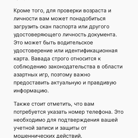
Кроме того, для проверки возраста и
личности вам может понадобиться
загрузить скан паспорта или другого
удостоверяющего личность документа.
Это может быть водительское
удостоверение или идентификационная
карта. Вавада строго относится к
соблюдению законодательства в области
азартных игр, поэтому важно
предоставить актуальную и правдивую
информацию.
Также стоит отметить, что вам
потребуется указать номер телефона. Это
необходимо для подтверждения вашей
учетной записи и защиты от
мошеннических действий.