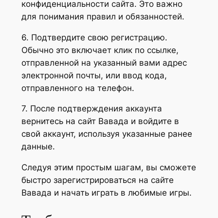
конфиденциальности сайта. Это важно
для понимания правил и обязанностей.
6. Подтвердите свою регистрацию.
Обычно это включает клик по ссылке,
отправленной на указанный вами адрес
электронной почты, или ввод кода,
отправленного на телефон.
7. После подтверждения аккаунта
вернитесь на сайт Вавада и войдите в
свой аккаунт, используя указанные ранее
данные.
Следуя этим простым шагам, вы сможете
быстро зарегистрироваться на сайте
Вавада и начать играть в любимые игры.