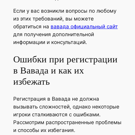
Если у вас возникли вопросы по любому
из этих требований, вы можете
обратиться на
вавада официальный сайт
для получения дополнительной
информации и консультаций.
Ошибки при регистрации
в Вавада и как их
избежать
Регистрация в Вавада не должна
вызывать сложностей, однако некоторые
игроки сталкиваются с ошибками.
Рассмотрим распространенные проблемы
и способы их избегания.