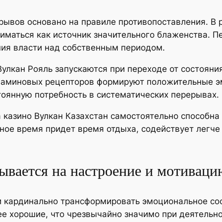
рывов основано на правиле противопоставления. В 
иматься как источник значительного блаженства. 
ния власти над собственным периодом.
улкан Рояль запускаются при переходе от состояни
опаминовых рецепторов формируют положительные э
тоянную потребность в систематических перерывах.
казино Вулкан Казахстан самостоятельно способна
нное время придет время отдыха, содействует легч
ывается на настроение и мотиваци
и кардинально трансформировать эмоциональное сос
лее хорошие, что чрезвычайно значимо при деятель