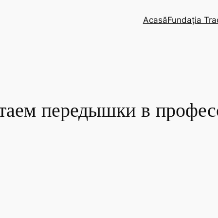
Acasă
Fundația Tra
таем передышки в профес