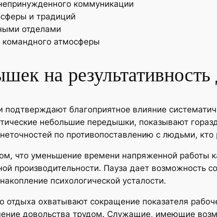
непринужденного коммуникации
сферы и традиций
ными отделами
и командного атмосферы
шек на результативность 
и подтверждают благоприятное влияние систематич
матические небольшие передышки, показывают гораз
неточностей по противопоставлению с людьми, кто 
том, что уменьшение времени напряженной работы ка
ной производительности. Пауза дает возможность с
накопление психологической усталости.
 отдыха охватывают сокращение показателя рабоч
ение довольства трудом. Служащие, имеющие возм