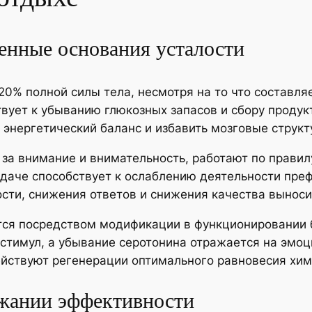
енные основания усталости
20% полной силы тела, несмотря на то что составля
твует к убыванию глюкозных запасов и сбору проду
ь энергетический баланс и избавить мозговые струк
за внимание и внимательность, работают по правил
даче способствует к ослаблению деятельности преф
ости, снижения ответов и снижения качества вынос
тся посредством модификации в функционировании 
 стимул, а убывание серотонина отражается на эмо
ействуют регенерации оптимального равновесия хим
ржании эффективности