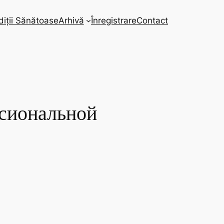
diții Sănătoase
Arhivă
Înregistrare
Contact
сиональной