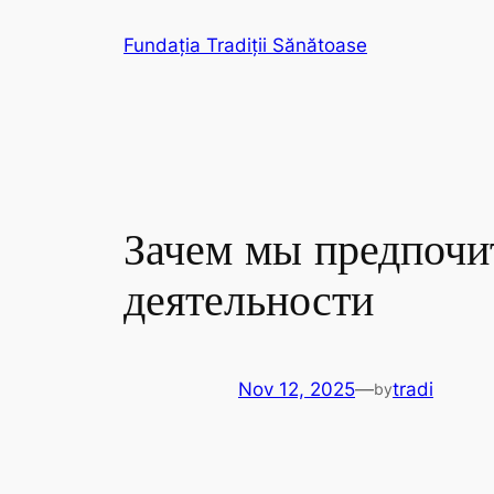
Skip
Fundația Tradiții Sănătoase
to
content
Зачем мы предпочи
деятельности
Nov 12, 2025
—
tradi
by